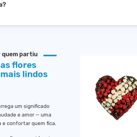
a?
r quem partiu
as flores
mais lindos
rega um significado
 saudade e amor — uma
e confortar quem fica.