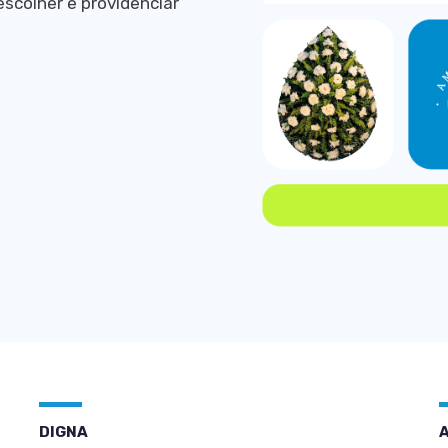
escolher e providenciar
DIGNA
A