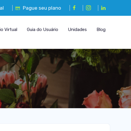
tal
Pague seu plano
io Virtual
Guia do Usuário
Unidades
Blog